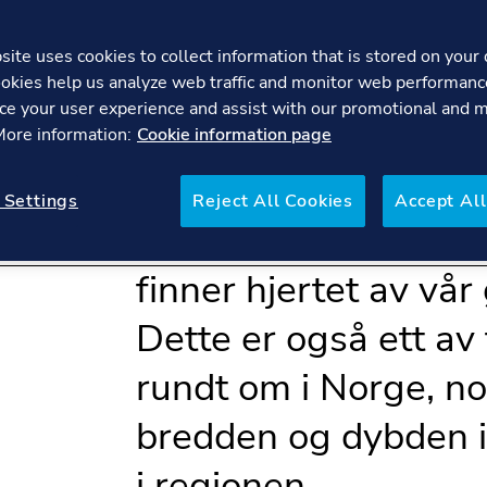
ite uses cookies to collect information that is stored on your 
okies help us analyze web traffic and monitor web performanc
ce your user experience and assist with our promotional and 
 More information:
Cookie information page
Våre kontorer på Høv
 Settings
Reject All Cookies
Accept All
kanten av Oslofjorde
finner hjertet av vår
Dette er også ett av
rundt om i Norge, n
bredden og dybden i
i regionen.