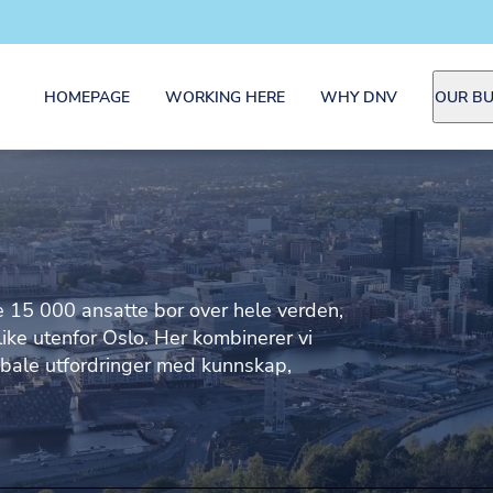
HOMEPAGE
WORKING HERE
WHY DNV
OUR BU
e 15 000 ansatte bor over hele verden,
like utenfor Oslo. Her kombinerer vi
bale utfordringer med kunnskap,