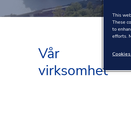
This webs
These co
to enhan
efforts.
Vår
Cookies
virksomhet