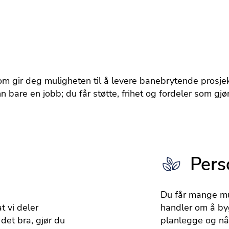
om gir deg muligheten til å levere banebrytende prosjek
n bare en jobb; du får støtte, frihet og fordeler som gj
Pers
Du får mange mul
 vi deler
handler om å byg
det bra, gjør du
planlegge og nå d