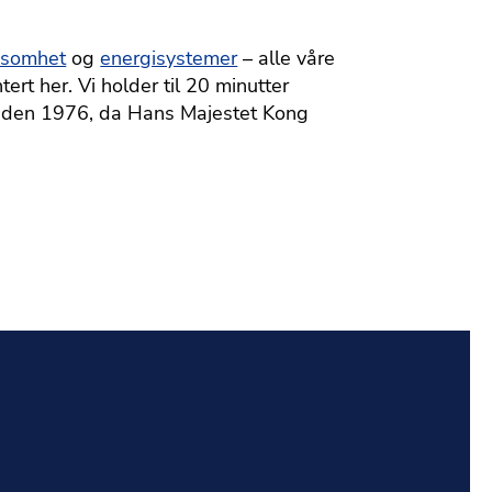
rksomhet
og
energisystemer
– alle våre
rt her. Vi holder til 20 minutter
 siden 1976, da Hans Majestet Kong