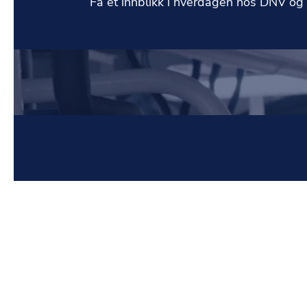
Få et innblikk i hverdagen hos DNV og