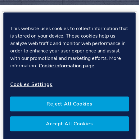
This website uses cookies to collect information that
Hvorfor starte karrieren i
is stored on your device. These cookies help us
DNV?
analyze web traffic and monitor web performance in
order to enhance your user experience and assist
with our promotional and marketing efforts. More
I DNV tror vi på å gi folk muligheten til å gjøre en
information:
Cookie information page
forskjell. Når du starter hos oss, blir du en del av en
global aktør innen sikring og risikostyring, og du får
jobbe med prosjekter som faktisk betyr noe. Hos oss
Cookies Settings
møter du en samarbeidsorientert og nyskapende kultur
som gir deg rom til å vokse og utvikle deg.
Reject All Cookies
Neste søknadsrunde åpner høsten 2026 – følg med for å
sikre deg muligheten!
Accept All Cookies
Muligheter for utvikling