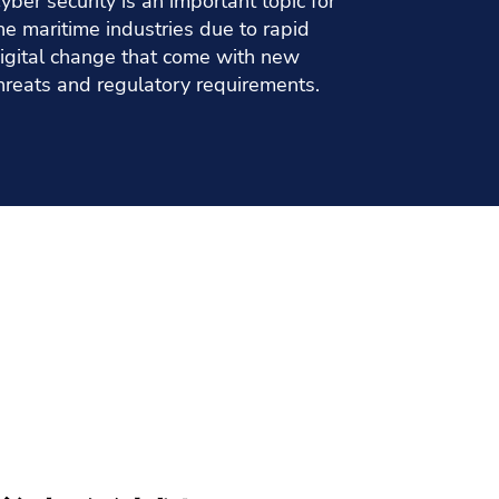
yber security is an important topic for
he maritime industries due to rapid
igital change that come with new
hreats and regulatory requirements.