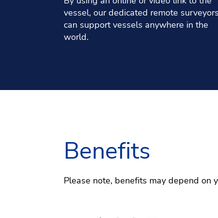
By using an online or video link to the
vessel, our dedicated remote surveyor
can support vessels anywhere in the
world.
Benefits
Please note, benefits may depend on you