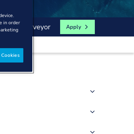
device.
e in order
lding Surveyor
Apply
marketing
 Cookies