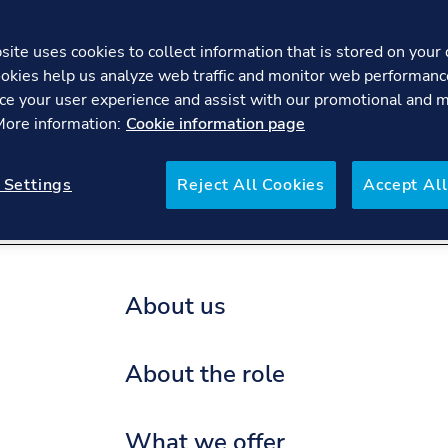
ite uses cookies to collect information that is stored on your 
okies help us analyze web traffic and monitor web performanc
Newbui
ce your user experience and assist with our promotional and 
 More information:
Cookie information page
DEI
Working here
FAQs
 Settings
Reject All Cookies
Accept All
About us
About the role
What we offer