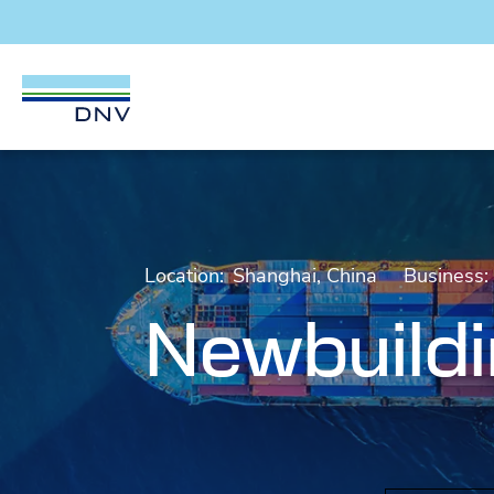
DNV Careers
Skip to content
Location:
Shanghai, China
Business:
Newbuildi