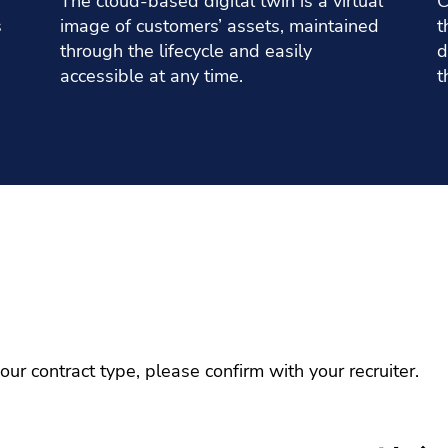
The cloud-based digital twin is a virtual
C
s
image of customers’ assets, maintained
t
through the lifecycle and easily
d
accessible at any time.
t
r contract type, please confirm with your recruiter.