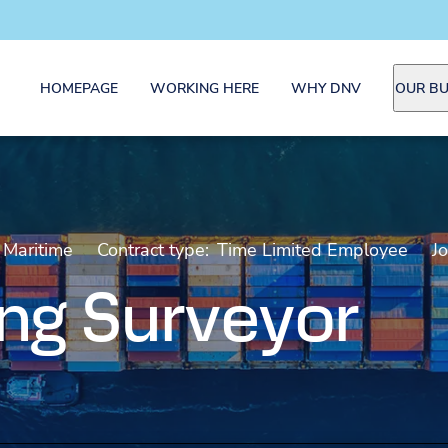
HOMEPAGE
WORKING HERE
WHY DNV
OUR BU
Maritime
Contract type:
Time Limited Employee
Jo
ng Surveyor