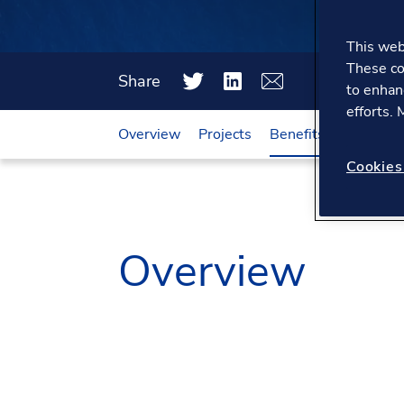
This webs
These co
Share
to enhan
efforts.
Overview
Projects
Benefits
Meet us
Cookies
Overview